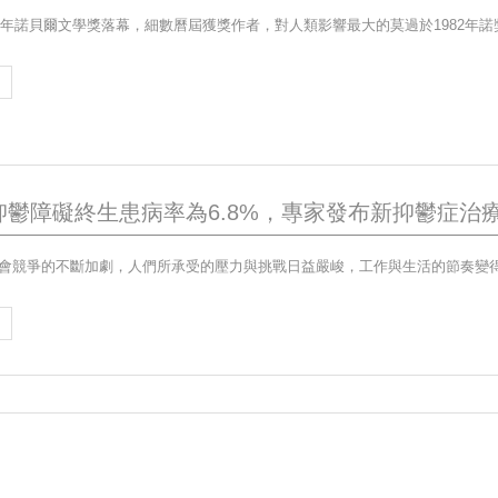
抑鬱障礙終生患病率為6.8%，專家發布新抑鬱症治