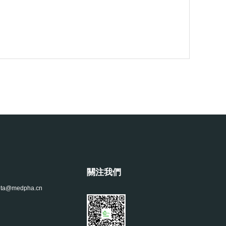
關注我們
a@medpha.cn