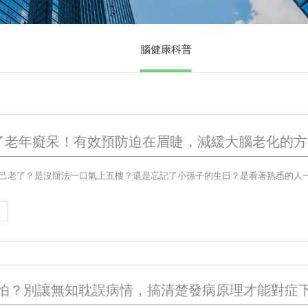
腦健康科普
了老年癡呆！有效預防迫在眉睫，減緩大腦老化的方
可怕？別讓無知耽誤病情，搞清楚發病原理才能對症