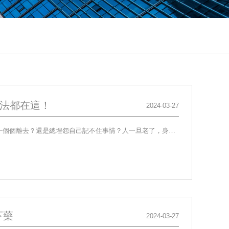
法都在這！
2024-03-27
哪一刻你覺得自己老了？是沒辦法一口氣上五樓？還是忘記了小孫子的生日？是看著熟悉的人一個個離去？還是總埋怨自己記不住事情？人一旦老了，身體的各項機能都開始急速下降，比起身體官能的衰老，大腦的認知能力、記憶能力的下降似乎來得更快、更猛烈一些，這也是阿爾茨海默症逐年增加的有力佐...
下藥
2024-03-27