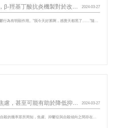
《Scientific Reports》：點燃抗抑鬱的新希望？科學研究發現，β-羥基丁酸抗炎機製對於改善抑鬱行為有明顯作用。
2024-03-27
《ScientificReports》：點燃抗抑鬱的新希望？科學研究發現，β-羥基丁酸抗炎機製對於改善抑鬱行為有明顯作用。“我今天好累啊，感覺天都黑了……”隨著生活、工作等各方面壓力的不斷累積，抑鬱症已經成為全球受人們關注的一大心理疾病，同時也是許多神經學科學家們一直以來都在深入研究...
《Frontiers》分子神經科學子刊 | 長期口服β-羥基丁酸可減少焦慮，甚至可能有助於降低抑鬱症自殺的幾率
2024-03-27
《Frontiers》分子神經科學子刊 | 長期口服β-羥基丁酸可減少焦慮，甚至可能有助於降低抑鬱症自殺的幾率眾所周知，焦慮、抑鬱症與自殺傾向之間存在著密不可分的關系，甚至說，許多重度抑鬱的患者往往都會因為嚴重的精神焦慮問題從而引發自殺的念頭。因此，減少焦慮症狀對於改善抑鬱症並...