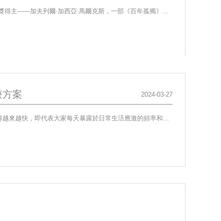
引言：隨著2021年諾貝爾文學獎落幕，細數曆屆獲獎作者，對人類影響最大的莫過於1982年諾獎得主——加夫列爾·加西亞·馬爾克斯，一部《百年孤獨》被捧上神壇，魔幻現實主義信手捏來的文字躍然紙上撩動了多少文人墨客的心弦，殊不知文字成就被文字忘卻才是對一個作者最殘忍的事情。“我們...
療方案
2024-03-27
近年來，伴隨社會競爭的不斷加劇，人們所承受的壓力與挑戰日益嚴峻，工作與生活的節奏變得越來越快，即代表大家每天暴露於日常生活應激的頻率和強度越發增多。而這種持續、過強的應激反應極大程度地影響了我們的身心健康，並引發了一系列嚴重危害人類身心健康的應激性相關疾病，抑鬱症便...