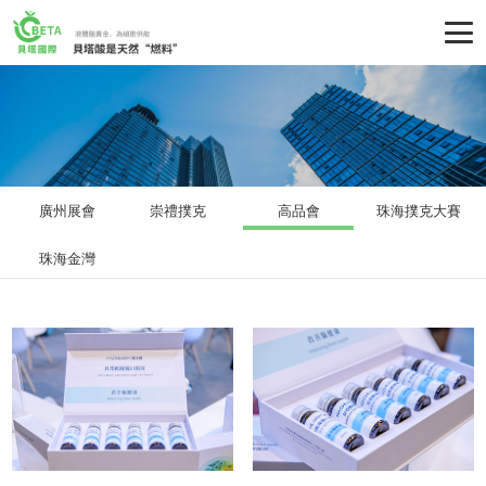
廣州展會
崇禮撲克
高品會
珠海撲克大賽
珠海金灣